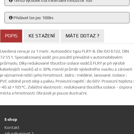
Tento výrobek má minimální množství 100
Přidávat lze po: 100ks
POPIS
KE STAŽENÍ
MÁTE DOTAZ ?
Uvedená cena je za 1 metr. Autovodiče typu FLRY-B. Dle ISO 6722, DIN
72 551. Specializovaný vodič pro použití převážně v automobilovém
průmyslu. Díky redukované tloušťce izolace vodičů FLRY je při výrobě
kabelových svazků až o 30% menší průměr výsledného svazku a zároveň
je významně nižší i jeho hmotnost. Jádro : měděné, lanované. Izolace :
PVC odolné proti oleji a palivu. Provozní napětí : do 60V. Provozní teplota :
-40 až +105°C. Zvláštní vlastnosti : redukovaná tloušťka izolace - úspora
místa a hmotnosti. Obrázek je pouze ilustrační.
E-shop
Kontakt
Jak nakupovat ?