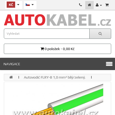
KČ
0 položek - 0,00 Kč
NAVIGACE
Autovodič FLRY-B 1,0 mm² bílý/zelený.