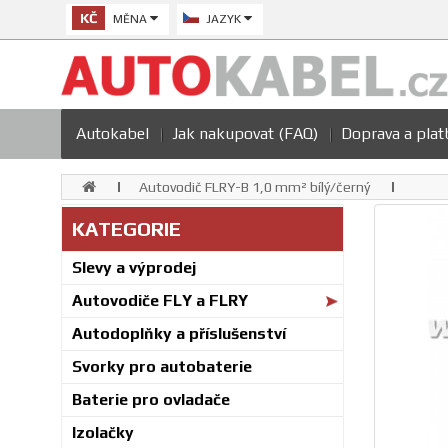
KČ
MĚNA
JAZYK
Autokabel
Jak nakupovat (FAQ)
Doprava a plat
Autovodič FLRY-B 1,0 mm² bílý/černý
KATEGORIE
Slevy a výprodej
Autovodiče FLY a FLRY
Autodoplňky a příslušenství
Svorky pro autobaterie
Baterie pro ovladače
Izolačky