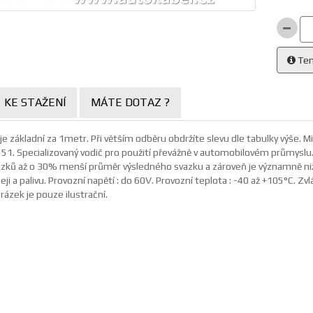
Ten
KE STAŽENÍ
MÁTE DOTAZ ?
e základní za 1metr. Při větším odběru obdržíte slevu dle tabulky výše. M
51. Specializovaný vodič pro použití převážně v automobilovém průmyslu. 
zků až o 30% menší průměr výsledného svazku a zároveň je významně nižší
eji a palivu. Provozní napětí : do 60V. Provozní teplota : -40 až +105°C. Zv
ázek je pouze ilustrační.