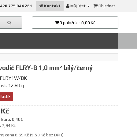
420 775 044 261
Kontakt
Můj účet
Objednat
0 položek - 0,00 Kč
odič FLRY-B 1,0 mm² bílý/černý
 FLRY1W/BK
st: 12.60 g
ladě
 Kč
 Euro: 0,40€
 7,94 Kč
mj cena 6,69 Kč (5,53 Kč bez DPH)