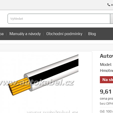
+
ba
Manuály a návody
Obchodní podmínky
Blog
Autov
Model:
Hmotno
Na sk
9,61
cena pro
bez DPH:
Od: 100 