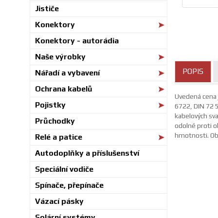
Jističe
Konektory
Konektory - autorádia
Naše výrobky
POPIS
Nářadí a vybavení
Ochrana kabelů
Uvedená cena j
Pojistky
6722, DIN 72 5
kabelových sva
Průchodky
odolné proti ol
hmotnosti. Obr
Relé a patice
Autodoplňky a příslušenství
Speciální vodiče
Spínače, přepínače
Vázací pásky
Solární systémy