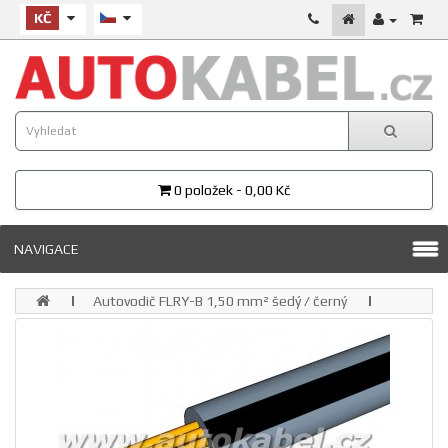
KČ
0 položek - 0,00 Kč
NAVIGACE
Autovodič FLRY-B 1,50 mm² šedý / černý