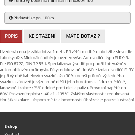
Tento výrobek má minimální množství 100
Přidávat lze po: 100ks
POPIS
KE STAŽENÍ
MÁTE DOTAZ ?
Uvedená cena je základní za 1metr. Při větším odběru obdržíte slevu dle
tabulky níže. Minimální odběr je uveden výše. Autovodiče typu FLRY-B.
Dle ISO 6722, DIN 72 551. Specializovaný vodič pro použití převážně v
automobilovém průmyslu. Díky redukované tloušťce izolace vodičů FLRY
je při výrobě kabelových svazků až o 30% menší průměr výsledného
svazku a zároveň je významně nižší i jeho hmotnost. Jádro : měděné,
lanované. Izolace : PVC odolné proti oleji a palivu. Provozní napětí : do
60V. Provozní teplota : -40 až +105°C. Zvláštní vlastnosti : redukovaná
tloušťka izolace - úspora místa a hmotnosti. Obrázek je pouze ilustrační.
E-shop
Kontakt