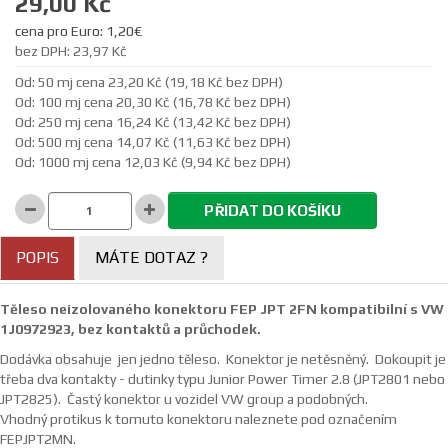
29,00 Kč
cena pro Euro: 1,20€
bez DPH: 23,97 Kč
Od: 50 mj cena 23,20 Kč (19,18 Kč bez DPH)
Od: 100 mj cena 20,30 Kč (16,78 Kč bez DPH)
Od: 250 mj cena 16,24 Kč (13,42 Kč bez DPH)
Od: 500 mj cena 14,07 Kč (11,63 Kč bez DPH)
Od: 1000 mj cena 12,03 Kč (9,94 Kč bez DPH)
PŘIDAT DO KOŠÍKU
POPIS
MÁTE DOTAZ ?
Těleso neizolovaného konektoru FEP JPT 2FN kompatibilní s VW
1J0972923, bez kontaktů a průchodek.
Dodávka obsahuje jen jedno těleso. Konektor je netěsněný. Dokoupit je
třeba dva kontakty - dutinky typu Junior Power Timer 2.8 (JPT2801 nebo
JPT2825). Častý konektor u vozidel VW group a podobných.
Vhodný protikus k tomuto konektoru naleznete pod označením
FEPJPT2MN.