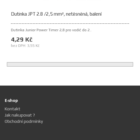
Dutinka JPT 2.8 /2,5 mm², netěsněná, balení
Dutinka Junior Power Timer 2,8 pro vodič do 2..
4,29 Kč
bez DPH: 3,55 Kč
E-shop
Kontakt
Jak nakupovat ?
Obchodní podmínky