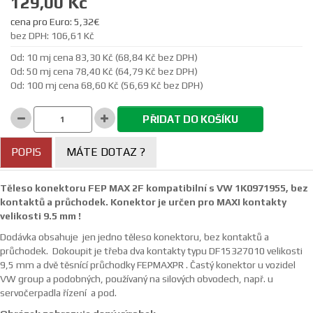
129,00 Kč
cena pro Euro: 5,32€
bez DPH: 106,61 Kč
Od: 10 mj cena 83,30 Kč (68,84 Kč bez DPH)
Od: 50 mj cena 78,40 Kč (64,79 Kč bez DPH)
Od: 100 mj cena 68,60 Kč (56,69 Kč bez DPH)
PŘIDAT DO KOŠÍKU
POPIS
MÁTE DOTAZ ?
Těleso konektoru FEP MAX 2F kompatibilní s VW 1K0971955, bez
kontaktů a průchodek. Konektor je určen pro MAXI kontakty
velikosti 9.5 mm !
Dodávka obsahuje jen jedno těleso konektoru, bez kontaktů a
průchodek. Dokoupit je třeba dva kontakty typu DF15327010 velikosti
9,5 mm a dvě těsnící průchodky FEPMAXPR . Častý konektor u vozidel
VW group a podobných, používaný na silových obvodech, např. u
servočerpadla řízení a pod.