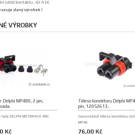
ní zátěž kontaktu : 42 A DC
azuje daný výrobek !
NÉ VÝROBKY
r Delphi MP480, 2 pin,
Těleso konektoru Delphi MP4
 sada.
pin, 12052613..
y řady DELPHI METRIPACK 480.
Samostatné těleso konektoru De
MP48..
0 Kč
76,00 Kč