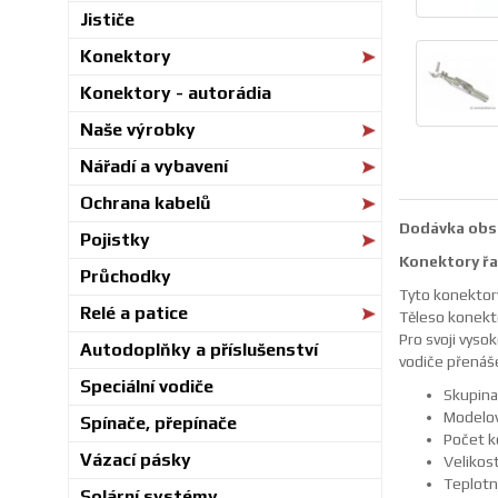
Jističe
Konektory
Konektory - autorádia
Naše výrobky
Nářadí a vybavení
Ochrana kabelů
Dodávka obsa
Pojistky
Konektory ř
Průchodky
Tyto konektory
Relé a patice
Těleso konekto
Pro svoji vyso
Autodoplňky a příslušenství
vodiče přenáše
Speciální vodiče
Skupina
Modelové
Spínače, přepínače
Počet k
Vázací pásky
Velikos
Teplotn
Solární systémy