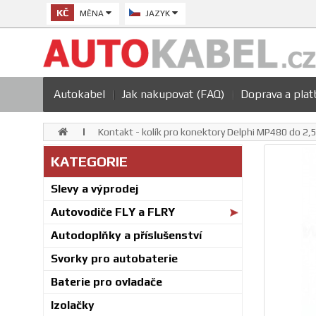
KČ
MĚNA
JAZYK
Autokabel
Jak nakupovat (FAQ)
Doprava a plat
Kontakt - kolík pro konektory Delphi MP480 do 2
KATEGORIE
Slevy a výprodej
Autovodiče FLY a FLRY
Autodoplňky a příslušenství
Svorky pro autobaterie
Baterie pro ovladače
Izolačky