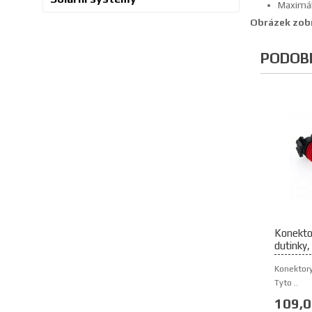
Maximál
Obrázek zobr
PODOB
Konekto
dutinky,
Konektor
Tyto ..
109,0