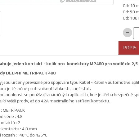
Od: 10 m
Od: 50 m
Od: 100 
POPIS
huje jeden kontakt - kolík pro konektory MP480 pro vodič do 2,
ady DELPHI METRIPACK 480
.
 jsou určeny převážně pro spojování typu Kabel - Kabel v automotive aplik
ru je těsněné proti vniknutí vlhkosti a nečistot.
kou odolnost se používají v náročných aplikacích, kde je třeba bezpečně sp
jící vyšší prody, až do 42A maximálního zatížení kontaktu.
 : METRIPACK
 série : 4.8
ontaktů : 2
t kontaktu : 4.8 mm
í rozsah : -40°C do 125°C