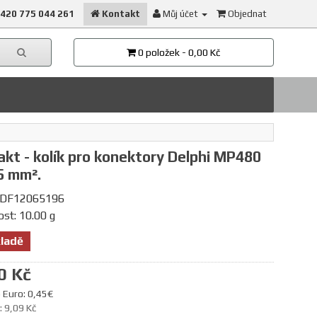
420 775 044 261
Kontakt
Můj účet
Objednat
0 položek - 0,00 Kč
kt - kolík pro konektory Delphi MP480
5 mm².
 DF12065196
st: 10.00 g
ladě
0 Kč
 Euro: 0,45€
 9,09 Kč