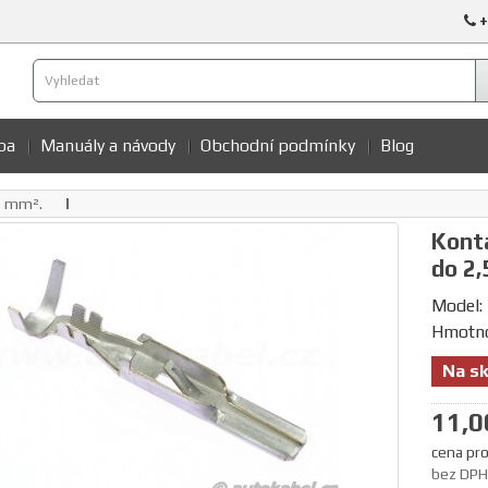
+
ba
Manuály a návody
Obchodní podmínky
Blog
,5 mm².
Konta
do 2,
Model:
Hmotno
Na sk
11,0
cena pro
bez DPH: