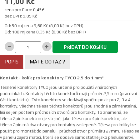
11,00 Kč
cena pro Euro: 0,45€
bez DPH: 9,09 Kč
Od: 50 mj cena 9,68 Kč (8,00 Kč bez DPH)
Od: 100 mj cena 8,35 Kč (6,90 Kč bez DPH)
PŘIDAT DO KOŠÍKU
POPIS
MÁTE DOTAZ ?
Kontakt - kolík pro konektory TYCO 2.5 do 1 mm
² .
Těsněné konektory TYCO jsou určené pro použití v náročných
podmínkách. Kontakty těchto konektorů mají průměr 2,5 mm (pracovní
část kontaktu). Tyto konektory se dodávají vpočtu pozic pro 2, 3 a 4
kontakty. Všechna tělesa těchto konektorů jsou shodná a záměnitelná,
liší se jen počtem průchozích otvorů pro kontakty. To znamená, že
těleso 2pin konektoru je stejné, jako těleso pro 4pin konektor, ale
těleso 2pin má dva otvory pro kontakty zaslepené. Tělesa pro kolíky lze
použít pro montáž do panelu - průchozí otvor průměru 27mm. Těleso se
v panelu zajistí maticí, která se dodává samostatně jako příslušenství.