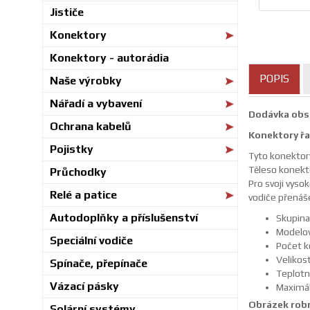
Jističe
Konektory
Konektory - autorádia
POPIS
Naše výrobky
Nářadí a vybavení
Dodávka obsa
Ochrana kabelů
Konektory ř
Pojistky
Tyto konektory
Těleso konekto
Průchodky
Pro svoji vyso
Relé a patice
vodiče přenáše
Autodoplňky a příslušenství
Skupina
Modelové
Speciální vodiče
Počet k
Velikos
Spínače, přepínače
Teplotn
Vázací pásky
Maximál
Obrázek robr
Solární systémy