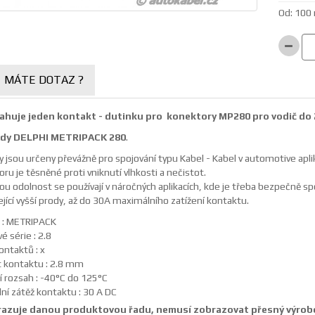
Od: 100 
MÁTE DOTAZ ?
huje jeden kontakt - dutinku pro konektory MP280 pro vodič do
ady DELPHI METRIPACK 280
.
 jsou určeny převážně pro spojování typu Kabel - Kabel v automotive aplik
ru je těsněné proti vniknutí vlhkosti a nečistot.
kou odolnost se používají v náročných aplikacích, kde je třeba bezpečně sp
jící vyšší prody, až do 30A maximálního zatížení kontaktu.
 : METRIPACK
 série : 2.8
ontaktů : x
t kontaktu : 2.8 mm
í rozsah : -40°C do 125°C
ní zátěž kontaktu : 30 A DC
azuje danou produktovou řadu, nemusí zobrazovat přesný výrobe