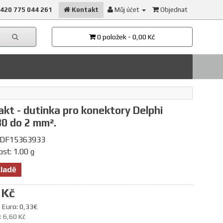
420 775 044 261
Kontakt
Můj účet
Objednat
0 položek - 0,00 Kč
kt - dutinka pro konektory Delphi
0 do 2 mm².
 DF15363933
st: 1.00 g
ladě
 Kč
 Euro: 0,33€
 6,60 Kč