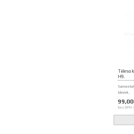
Těleso k
H9.
Samostatn
žárovk..
99,00
bez DPH: 