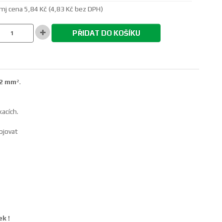
mj cena 5,84 Kč (4,83 Kč bez DPH)
PŘIDAT DO KOŠÍKU
 2 mm
².
acích.
ojovat
k !