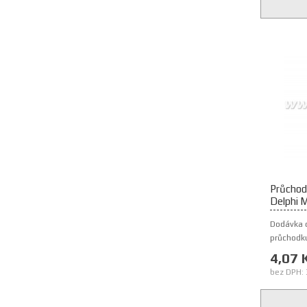
Průchod
Delphi 
Dodávka 
průchodku
4,07 
bez DPH: 