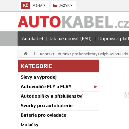
KČ
MĚNA
JAZYK
Autokabel
Jak nakupovat (FAQ)
Doprava a plat
Kontakt - dutinka pro konektory Delphi MP280 do
KATEGORIE
Slevy a výprodej
Autovodiče FLY a FLRY
Autodoplňky a příslušenství
Svorky pro autobaterie
Baterie pro ovladače
Izolačky