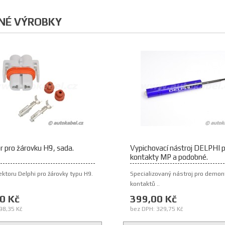
NÉ VÝROBKY
 pro žárovku H9, sada.
Vypichovací nástroj DELPHI 
kontakty MP a podobné.
ktoru Delphi pro žárovky typu H9.
Specializovaný nástroj pro demon
kontaktů ..
0 Kč
399,00 Kč
98,35 Kč
bez DPH: 329,75 Kč