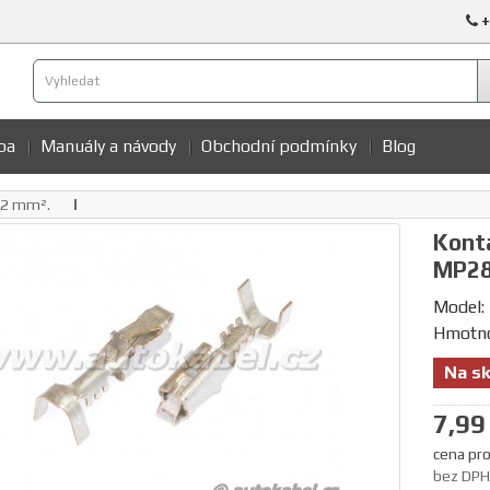
+
ba
Manuály a návody
Obchodní podmínky
Blog
 2 mm².
Konta
MP28
Model:
Hmotno
Na sk
7,99
cena pro
bez DPH: