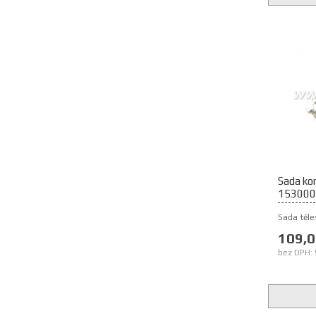
Sada ko
153000
Sada těles
109,0
bez DPH: 