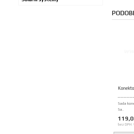
PODOB
Konektor
Sada kone
Sa..
119,0
bez DPH: 