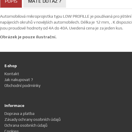
POPIS
MÁTE DOTAZ ?
Automobilová mikroprojistka typu LOW PROFILLE je používaná pro jištění
napájecích okruhů v novějších automobilech. Délka je 12 mm, . K dispozici
jsou proudové hodnoty od 4A do 40A. Uvedená cena je za jeden kus.
Obrázek je pouze ilustrační.
E-shop
Kontakt
Jak nakupovat ?
Obchodní podmínky
Informace
Doprava a platba
Zásady ochrany osobních údajů
Ochrana osobních údajů
Cookies