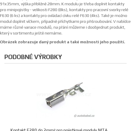
91x35mm, výška přibližně 28mm. K modulu je třeba doplnit kontakty
pro minipojistky - velikosti F280 (8ks), kontakty pro pracovní svorky relé
F630 (6 ks) a kontakty pro ovládací cívku relé F630 (4ks). Také je možno
modul doplnit víčkem, případně příchytkami pro přišroubování. V nabídce
máme různé variace modulů, na přání můžeme i doobjednat produkt,
který v sortimentu ještě nemáme.
Obrázek zobrazuje daný produkt a také možnosti jeho použití.
PODOBNÉ VÝROBKY
Kontakt F280 do 2mm² pro pojistkové moduly MTA