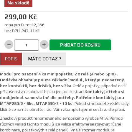
Na skladě
299,00 Kč
cena pro Euro: 12,36€
bez DPH: 247,11 Kč
PŘIDAT DO KOŠÍKU
POPIS
MÁTE DOTAZ ?
Modul pro osazení 4 ks minipojistka, 2 x relé (4 nebo 5pin) .
Dodávka obsahuje pouze základní modul , který je neosazený,
bez kontaktů, bez držáků, bez víčka.
Relé a pojistky, případně další
příslušenství na obrázcích jsou jen pro ilustraci.
Kontakty je třeba si
doobjednat samostatně dle potřeby.
Potřebné kontakty jsou
MTAF280/2 - 8ks, MTAF630/3 - 10 ks.
Pokud si nebudete vědět rady,
klidně se na nás obraťte, rádi Vám zkompletujeme sestavu dle přání.
Značkový produkt renomovaného evropského výrobce MTA. Pomocí
různých variací těchto modulů lze velice efektivně sestavovat různé
kombinace, pojistkových a relé panelů. Vnější rozměr modulu je