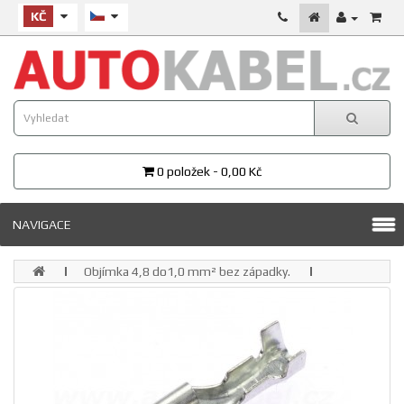
KČ
0 položek - 0,00 Kč
NAVIGACE
Objímka 4,8 do1,0 mm² bez západky.