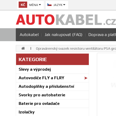
KČ
MĚNA
JAZYK
Autokabel
Jak nakupovat (FAQ)
Doprava a plat
Opravárenský svazek resistoru ventilátoru PSA gro
KATEGORIE
Slevy a výprodej
Autovodiče FLY a FLRY
Autodoplňky a příslušenství
Svorky pro autobaterie
Baterie pro ovladače
Izolačky