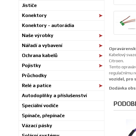
Jističe
Konektory
Konektory - autorádia
Naše výrobky
Nářadí a vybavení
Opravárenský
Kabelový svaz
Ochrana kabelů
Citroen.
Pojistky
Tento opraváre
regulačnímu r
Průchodky
vozidel, pro 
Relé a patice
Dodávka obsa
Autodoplňky a příslušenství
PODOB
Speciální vodiče
Spínače, přepínače
Vázací pásky
Solární systémy