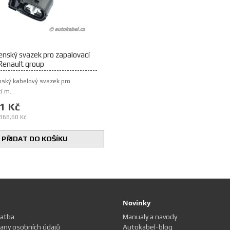
nský svazek pro zapalovací
Renault group
ský kabelový svazek pro
í m..
1 Kč
368,60 Kč
PŘIDAT DO KOŠÍKU
Novinky
latba
Manualy a navody
any osobních údajů
Autokabel-blog