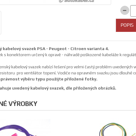
POPIS
 kabelový svazek PSA - Peugeot - Citroen varianta 4.
ek s konektorem určený k opravě - náhradě poškozené kabeláže k reguláto
nský kabelový svazek nabízí řešení pro velmi častý problém uvedených voz
esistoru pro ventilátor topení. Vodiče na opravném svazku jsou dlouhé c
správnost výběru typu použijte přiložené fotky.
huje uvedený kabelový svazek, dle přiložených obrázků.
NÉ VÝROBKY