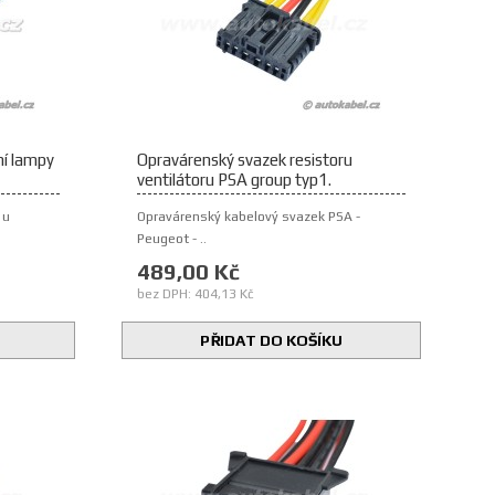
ní lampy
Opravárenský svazek resistoru
ventilátoru PSA group typ1.
 u
Opravárenský kabelový svazek PSA -
Peugeot - ..
489,00 Kč
bez DPH: 404,13 Kč
PŘIDAT DO KOŠÍKU