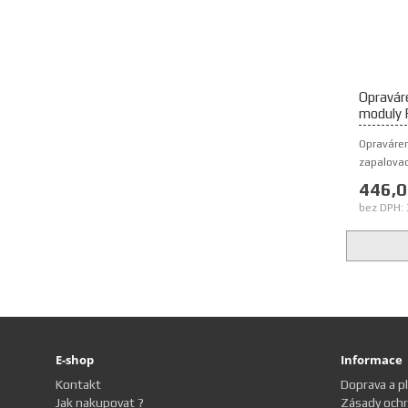
Opraváre
moduly 
Opraváren
zapalovac
446,0
bez DPH: 
E-shop
Informace
Kontakt
Doprava a p
Jak nakupovat ?
Zásady ochr