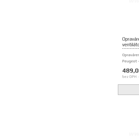
Opraváre
ventilát
Opraváren
Peugeot - 
489,0
bez DPH: 