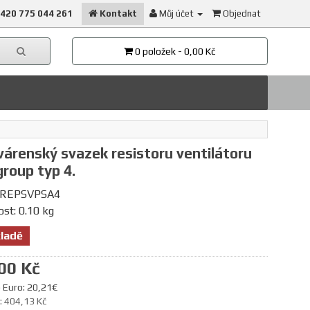
420 775 044 261
Kontakt
Můj účet
Objednat
0 položek - 0,00 Kč
árenský svazek resistoru ventilátoru
roup typ 4.
 REPSVPSA4
st: 0.10 kg
ladě
00 Kč
 Euro: 20,21€
: 404,13 Kč