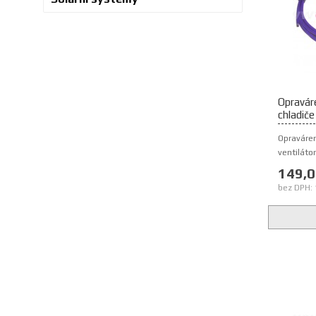
Opraváre
chladič
Opraváren
ventilátor
149,0
bez DPH: 