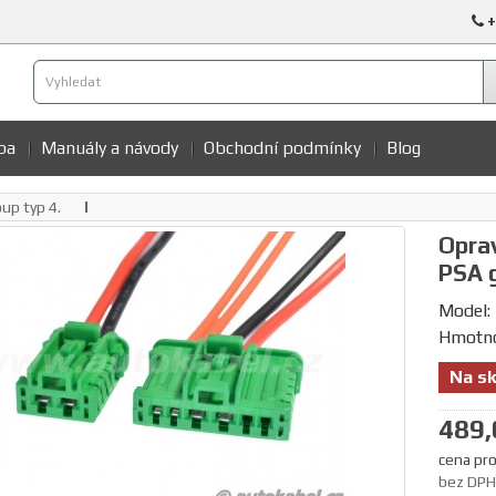
+
ba
Manuály a návody
Obchodní podmínky
Blog
up typ 4.
Oprav
PSA g
Model:
Hmotno
Na sk
489,
cena pro
bez DPH