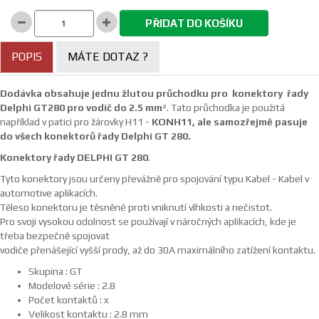
PŘIDAT DO KOŠÍKU
POPIS
MÁTE DOTAZ ?
Dodávka obsahuje jednu žlutou průchodku pro konektory řady
Delphi GT280 pro vodič do 2.5 mm
². Tato průchodka je použitá
například v patici pro žárovky H11 -
KONH11, ale samozřejmě pasuje
do všech konektorů řady Delphi GT 280.
Konektory řady DELPHI GT 280
.
Tyto konektory jsou určeny převážně pro spojování typu Kabel - Kabel v
automotive aplikacích.
Těleso konektoru je těsněné proti vniknutí vlhkosti a nečistot.
Pro svoji vysokou odolnost se používají v náročných aplikacích, kde je
třeba bezpečně spojovat
vodiče přenášející vyšší prody, až do 30A maximálního zatížení kontaktu.
Skupina : GT
Modelové série : 2.8
Počet kontaktů : x
Velikost kontaktu : 2.8 mm